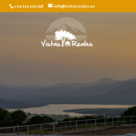
+34 629 234 558
info@vistasreales.es