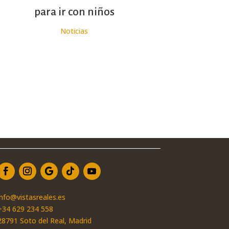
para ir con niños
Noticias
info@vistasreales.es
+34 629 234 558
28791 Soto del Real, Madrid