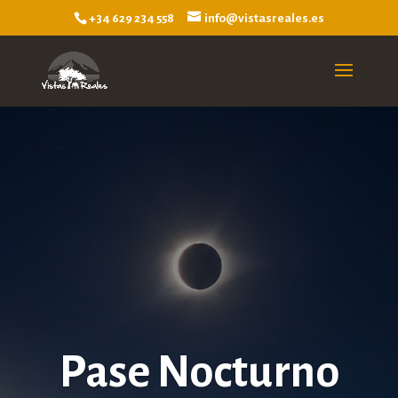
+34 629 234 558
info@vistasreales.es
Pase Nocturno