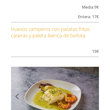
Media:9€
Entera: 17€
Huevos camperos con patatas fritas
caseras y paleta ibérica de bellota
19€