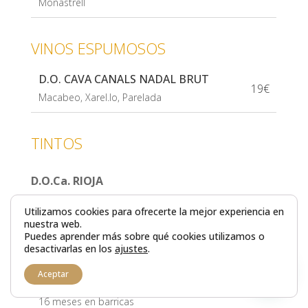
Monastrell
VINOS ESPUMOSOS
D.O. CAVA CANALS NADAL BRUT
19€
Macabeo, Xarel.lo, Parelada
TINTOS
D.O.Ca. RIOJA
ZINIO CRIANZA
Utilizamos cookies para ofrecerte la mejor experiencia en
19€
Tempranillo – Crianza: 12 meses en barricas
nuestra web.
Puedes aprender más sobre qué cookies utilizamos o
de roble americano
desactivarlas en los
ajustes
.
1
LOPEZ DE HARO
Hola! ¿Deseas reservar tu mesa?
Aceptar
23€
Tempranillo, Graciano, Garnacha – Crianza:
16 meses en barricas