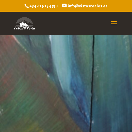
+34 629 234 558
info@vistasreales.es