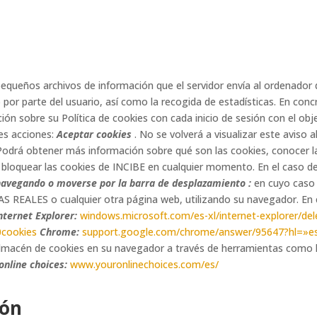
pequeños archivos de información que el servidor envía al ordenador 
por parte del usuario, así como la recogida de estadísticas. En concre
ón sobre su Política de cookies con cada inicio de sesión con el obj
tes acciones:
Aceptar cookies
. No se volverá a visualizar este aviso a
Podrá obtener más información sobre qué son las cookies, conocer la
 bloquear las cookies de INCIBE en cualquier momento. En el caso de 
navegando o moverse por la barra de desplazamiento :
en cuyo caso
STAS REALES o cualquier otra página web, utilizando su navegador. En 
nternet Explorer:
windows.microsoft.com/es-xl/internet-explorer/de
0cookies
Chrome:
support.google.com/chrome/answer/95647?hl=»e
lmacén de cookies en su navegador a través de herramientas como 
online choices:
www.youronlinechoices.com/es/
ión