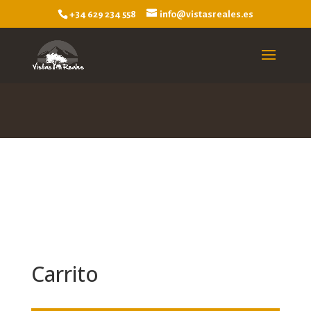
+34 629 234 558
info@vistasreales.es
Carrito