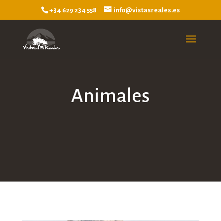
+34 629 234 558
info@vistasreales.es
Animales