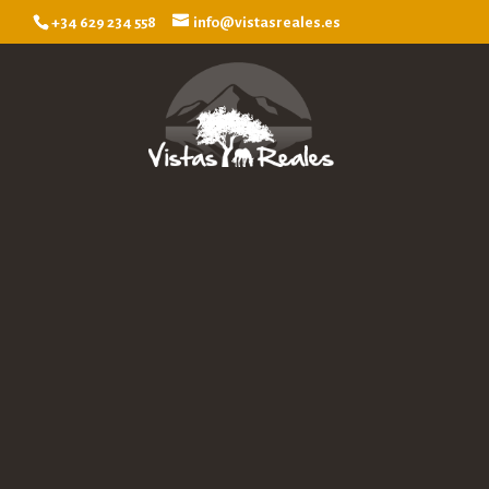
+34 629 234 558
info@vistasreales.es