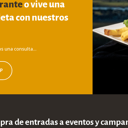
rante
o vive una
eta con nuestros
nos una consulta…
PP
ra de entradas a eventos y camp