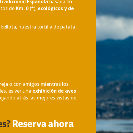
Tradicional Española
basada en
ctos de
Km. 0
(*),
ecológicos y de
llota, nuestra tortilla de patata
reja o con amigos mientras los
les, es ver una
exhibición de aves
 dejando atrás las mejores vistas de
es?
Reserva ahora