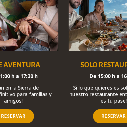
E AVENTURA
SOLO RESTAU
1:00 h a 17:30 h
De 15:00 h a 16
lan en la Sierra de
Si lo que quieres es s
initivo
para familias y
nuestro restaurante en
amigos!
es tu pase!
RESERVAR
RESERVAR