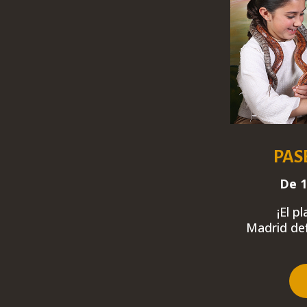
PAS
De 1
¡El p
Madrid
def