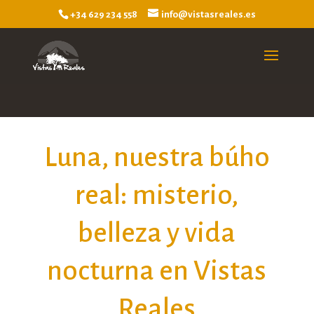
+34 629 234 558
info@vistasreales.es
Luna, nuestra búho
real: misterio,
belleza y vida
nocturna en Vistas
Reales