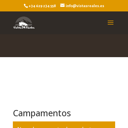
+34 629 234 558
info@vistasreales.es
Campamentos