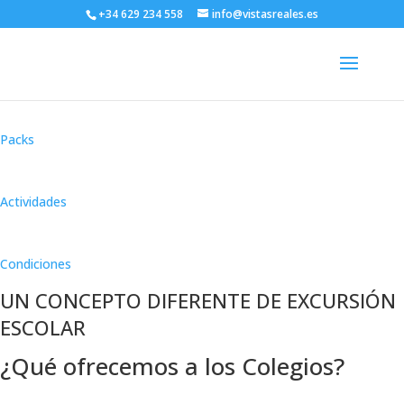
Colegios y Grupos
+34 629 234 558
info@vistasreales.es
Qué ofrecemos
Packs
Actividades
Condiciones
UN CONCEPTO DIFERENTE DE EXCURSIÓN
ESCOLAR
¿Qué ofrecemos a los Colegios?