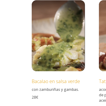
Reproductor
Repr
de
de
vídeo
víde
Bacalao en salsa verde
Tat
con zamburiñas y gambas.
aco
de p
28€
ace