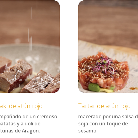
oductor
Reproductor
de
o
vídeo
aki de atún rojo
Tartar de atún rojo
mpañado de un cremoso
macerado por una salsa 
atatas y ali-oli de
soja con un toque de
itunas de Aragón.
sésamo.