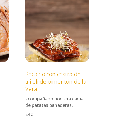
Bacalao con costra de
ali-oli de pimentón de la
Vera
acompañado por una cama
de patatas panaderas.
24€