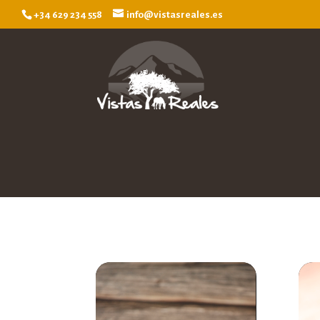
+34 629 234 558
info@vistasreales.es
Reproductor
Repr
de
de
vídeo
víde