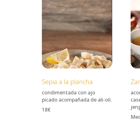
Sepia a la plancha
Za
condimentada con ajo
aco
picado acompañada de ali-oli.
cas
jeng
18€
Med