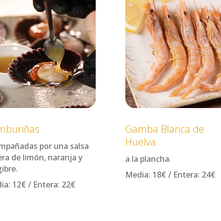
mburiñas
Gamba Blanca de
Huelva
mpañadas por una salsa
era de limón, naranja y
a la plancha.
ibre.
Media: 18€ /
Entera: 24€
ia: 12€ /
Entera: 22€