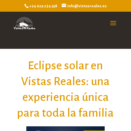
+34 629 234 558
info@vistasreales.es
Eclipse solar en
Vistas Reales: una
experiencia única
para toda la familia