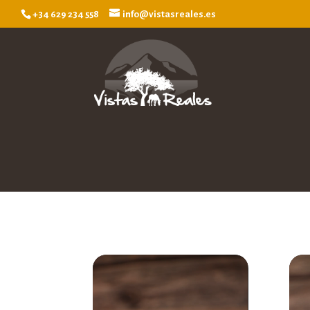
+34 629 234 558
info@vistasreales.es
Reproductor
Repr
de
de
vídeo
víde