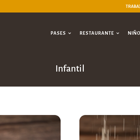
TRABA
PASES
RESTAURANTE
NIÑ
Infantil
oductor
Reproductor
de
o
vídeo