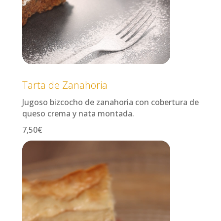
Tarta de Zanahoria
Jugoso bizcocho de zanahoria con cobertura de
queso crema y nata montada.
7,50€
Reproductor
de
vídeo