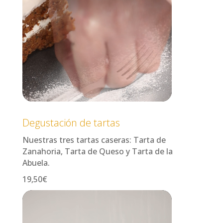
Degustación de tartas
Nuestras tres tartas caseras: Tarta de
Zanahoria, Tarta de Queso y Tarta de la
Abuela.
19,50€
Reproductor
de
vídeo