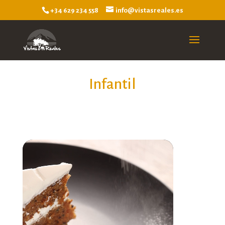
+34 629 234 558
info@vistasreales.es
Infantil
Reproductor
de
vídeo