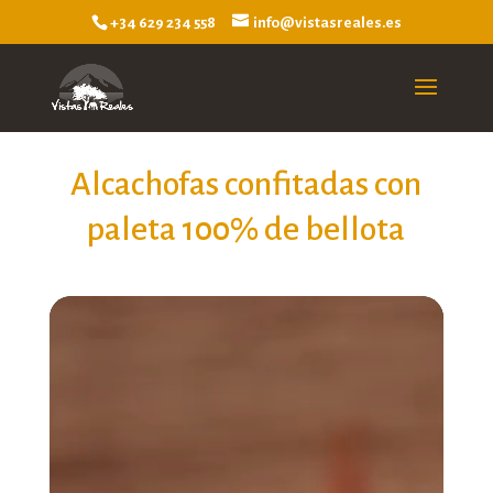
+34 629 234 558
info@vistasreales.es
Alcachofas confitadas con
paleta 100% de bellota
Reproductor
de
vídeo