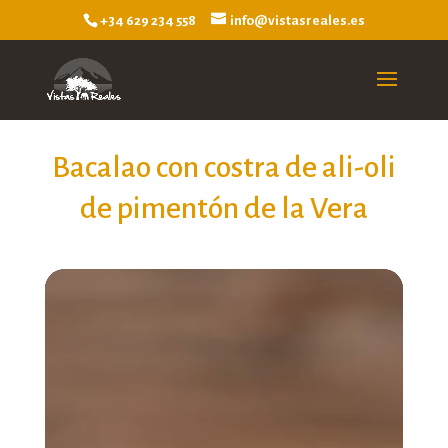
+34 629 234 558
info@vistasreales.es
Bacalao con costra de ali-oli
de pimentón de la Vera
Reproductor
de
vídeo