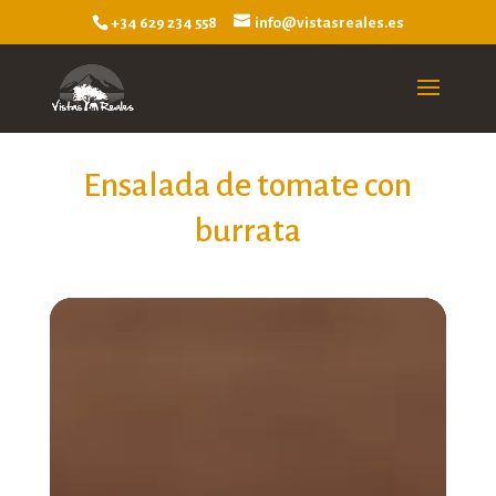
+34 629 234 558
info@vistasreales.es
Ensalada de tomate con
burrata
Reproductor
de
vídeo