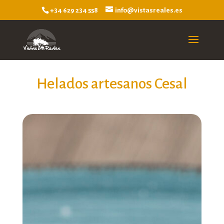
+34 629 234 558
info@vistasreales.es
Helados artesanos Cesal