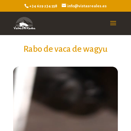
+34 629 234 558
info@vistasreales.es
Rabo de vaca de wagyu
Reproductor
de
vídeo