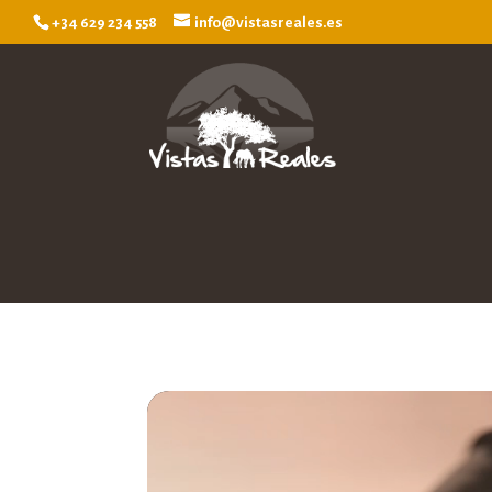
+34 629 234 558
info@vistasreales.es
Reproductor
de
vídeo