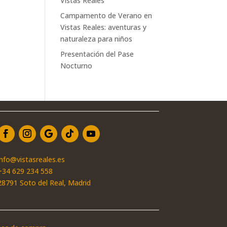
Vistas Reales
Campamento de Verano en
Vistas Reales: aventuras y
naturaleza para niños
Presentación del Pase
Nocturno
info@vistasreales.es
+34 629 234 558
28791 Soto del Real, Madrid