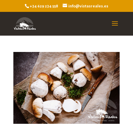
+34 629 234 558
info@vistasreales.es