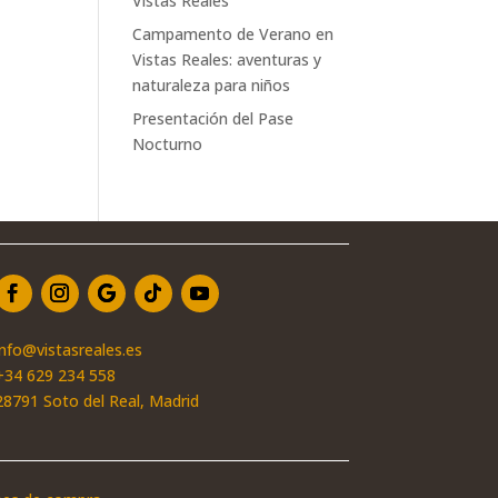
Vistas Reales
Campamento de Verano en
Vistas Reales: aventuras y
naturaleza para niños
Presentación del Pase
Nocturno
info@vistasreales.es
+34 629 234 558
28791 Soto del Real, Madrid