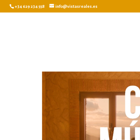
+34 629 234 558
info@vistasreales.es