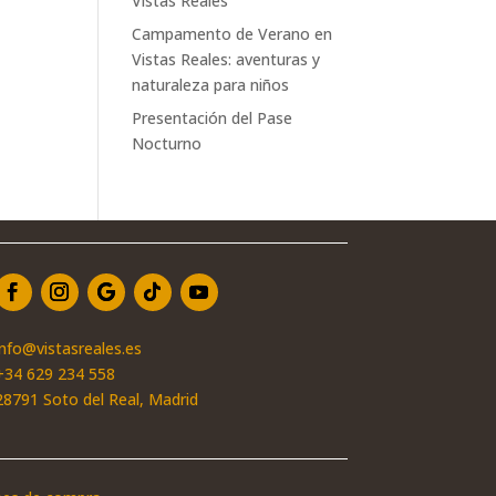
Vistas Reales
Campamento de Verano en
Vistas Reales: aventuras y
naturaleza para niños
Presentación del Pase
Nocturno
info@vistasreales.es
+34 629 234 558
28791 Soto del Real, Madrid