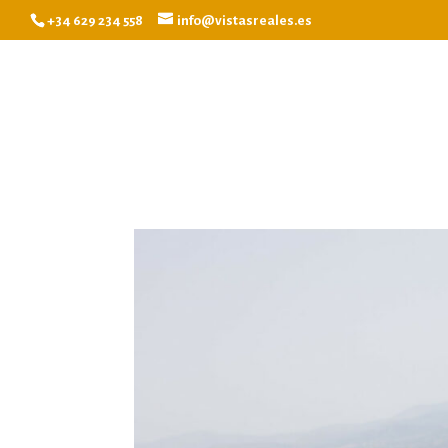
+34 629 234 558
info@vistasreales.es