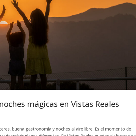
 noches mágicas en Vistas Reales
ceres, buena gastronomía y noches al aire libre. Es el momento de
a y descubrir planes diferentes. En Vistas Reales puedes disfrutar de