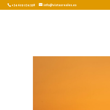
+34 629 234 558
info@vistasreales.es