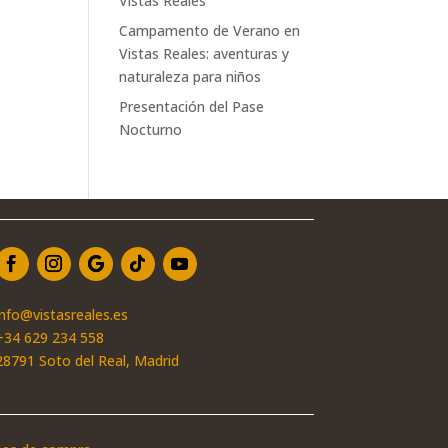
Vistas Reales
Campamento de Verano en
Vistas Reales: aventuras y
naturaleza para niños
Presentación del Pase
Nocturno
info@vistasreales.es
+34 629 234 558
28791 Soto del Real, Madrid