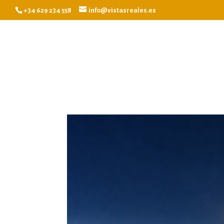
+34 629 234 558
info@vistasreales.es