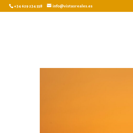
+34 629 234 558
info@vistasreales.es