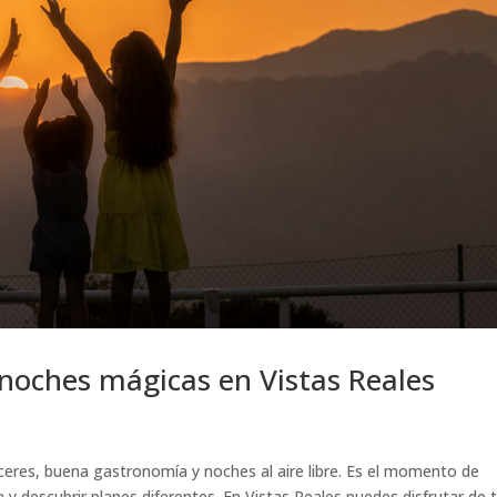
 noches mágicas en Vistas Reales
ceres, buena gastronomía y noches al aire libre. Es el momento de
a y descubrir planes diferentes. En Vistas Reales puedes disfrutar de