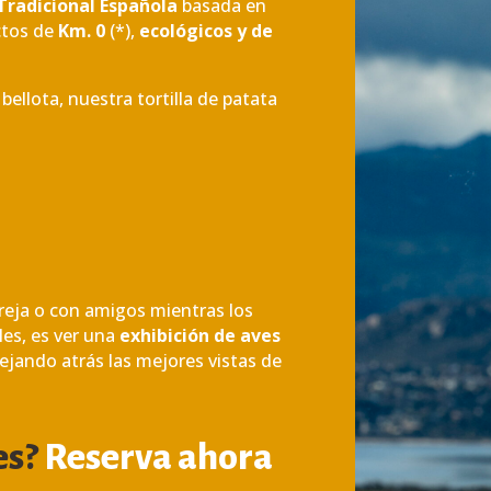
Tradicional Española
basada en
ctos de
Km. 0
(*),
ecológicos y de
llota, nuestra tortilla de patata
reja o con amigos mientras los
les, es ver una
exhibición de aves
 dejando atrás las mejores vistas de
es?
Reserva ahora