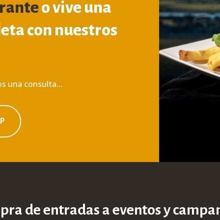
rante
o vive una
eta con nuestros
nos una consulta…
PP
ra de entradas a eventos y camp