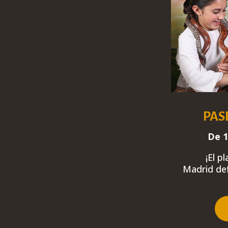
PAS
De 1
¡El p
Madrid
def