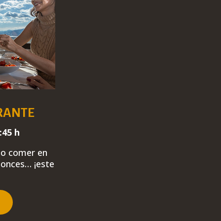
RANTE
:45 h
olo comer en
tonces…
¡este