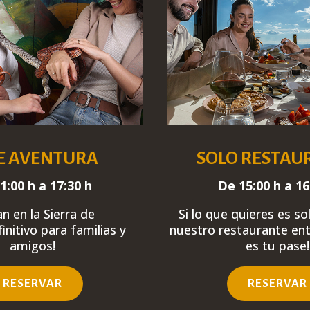
E AVENTURA
SOLO RESTAU
1:00 h a 17:30 h
De 15:00 h a 16
lan en la Sierra de
Si lo que quieres es s
initivo
para familias y
nuestro restaurante en
amigos!
es tu pase!
RESERVAR
RESERVAR